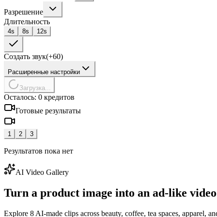
Разрешение
Длительность
4
s
8
s
12
s
Создать звук
(+
60
)
Расширенные настройки
Загрузка...
Осталось: 0 кредитов
Готовые результаты
1
2
3
Результатов пока нет
AI Video Gallery
Turn a product image into an ad-like video
Explore 8 AI-made clips across beauty, coffee, tea spaces, apparel, and