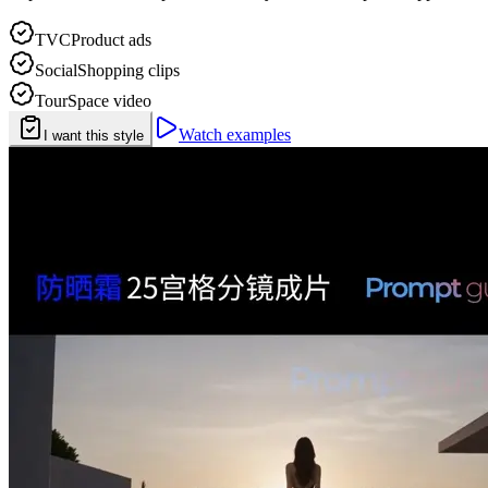
TVC
Product ads
Social
Shopping clips
Tour
Space video
Watch examples
I want this style