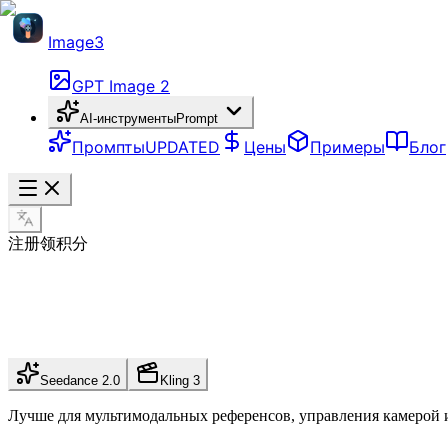
Image3
GPT Image 2
AI-инструменты
Prompt
Промпты
UPDATED
Цены
Примеры
Блог
注册领积分
Seedance 2.0
Kling 3
Лучше для мультимодальных референсов, управления камерой и