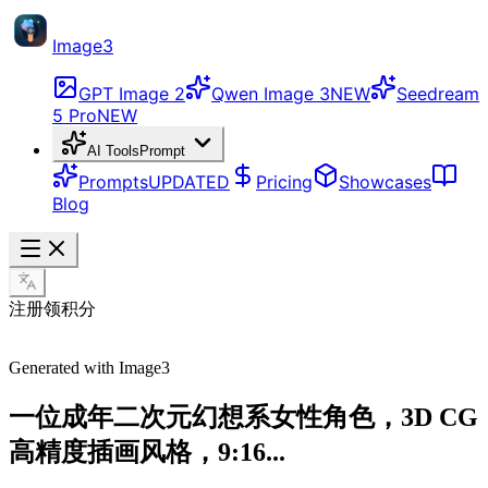
Image3
GPT Image 2
Qwen Image 3
NEW
Seedream
5 Pro
NEW
AI Tools
Prompt
Prompts
UPDATED
Pricing
Showcases
Blog
注册领积分
Generated with Image3
一位成年二次元幻想系女性角色，3D CG
高精度插画风格，9:16...