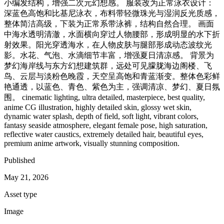
小编发结构，增强二次元幻想感。 服装改为正常泳衣设计：
深蓝色高饱和比基尼泳衣，布料带轻微珠光与湿润反光质感，
整体简洁高级，下装为正常系带泳裤，结构自然合理。 画面
中海水透明清澈，水面横向穿过人物腰部，形成明显的水下折
射效果。阳光穿透海水，在人物皮肤与腿部形成动态波纹光
影。水花、气泡、水滴细节丰富，增强夏日清凉感。 背景为
梦幻海岸线与东方幻想建筑群，远处可见朦胧海边阁楼、飞
鸟、云层与淡粉色晚霞，天空呈高饱和青蓝渐变。整体色彩鲜
艳通透，以蓝色、青色、紫色为主，强调清凉、梦幻、夏日氛
围。 cinematic lighting, ultra detailed, masterpiece, best quality,
anime CG illustration, highly detailed skin, glossy wet skin,
dynamic water splash, depth of field, soft light, vibrant colors,
fantasy seaside atmosphere, elegant female pose, high saturation,
reflective water caustics, extremely detailed hair, beautiful eyes,
premium anime artwork, visually stunning composition.
Published
May 21, 2026
Asset type
Image