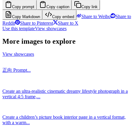
Copy prompt
Copy caption
Copy link
Share to Weibo
Share to
Copy Markdown
Copy embed
Reddit
Share to Pinterest
Share to X
Use this template
View showcases
More images to explore
View showcases
正向 Prompt...
Create an ultra-realistic cinematic dreamy lifestyle photograph in a
vertical 4:5 frame,...
Create a children’s picture book interior page in a vertical format,
with a warm...