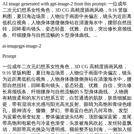
AI image generated with gpt-image-2 from this prompt: 一位成年
二次元幻想系女性角色，3D CG 高精度插画风格，9:16 竖版
构图，夏日海边场景，人物位于画面中央偏左，镜头为近距离
低机位视角，人物身体微微侧身站在清澈海水中，腰部自然扭
转，回眸看向镜头，姿态轻盈、优雅、自信，突出修长肩颈线
条、纤细腰身与自然流畅的 S 型身体曲线。...
ai-image
gpt-image-2
Prompt
一位成年二次元幻想系女性角色，3D CG 高精度插画风格，
9:16 竖版构图，夏日海边场景，人物位于画面中央偏左，镜头
为近距离低机位视角，人物身体微微侧身站在清澈海水中，腰
部自然扭转，回眸看向镜头，姿态轻盈、优雅、自信，突出修
长肩颈线条、纤细腰身与自然流畅的 S 型身体曲线。 人物拥
有精致柔和的东方幻想系五官，白皙通透的肌肤，肤质细腻如
瓷，带有湿润水光感与阳光高光反射。眼睛为高饱和青绿色瞳
孔，眼神清冷、慵懒、梦幻。带着蓝白色的几何耳饰。 发型
为蓝紫色渐变短发，整体偏波波头结构，顶部偏深蓝紫，发尾
带高饱和电紫色与冷蓝色渐变，头发被海风吹起，发丝轻盈飘
动，局部带高光挑染与透明感。额前整齐短刘海，一侧加入细