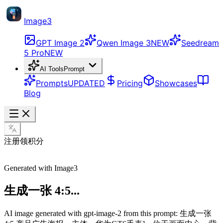
Image3
GPT Image 2
Qwen Image 3
NEW
Seedream
5 Pro
NEW
AI Tools
Prompt
Prompts
UPDATED
Pricing
Showcases
Blog
注册领积分
Generated with Image3
生成一张 4:5...
AI image generated with gpt-image-2 from this prompt: 生成一张