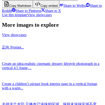
Share to Weibo
Share to
Copy Markdown
Copy embed
Reddit
Share to Pinterest
Share to X
Use this template
View showcases
More images to explore
View showcases
正向 Prompt...
Create an ultra-realistic cinematic dreamy lifestyle photograph in a
vertical 4:5 frame,...
Create a children’s picture book interior page in a vertical format,
with a warm...
去掉这个水印 只修改已涂抹的区域。保持未涂抹区域不变，