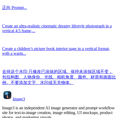
正向 Prompt...
Create an ultra-realistic cinematic dreamy lifestyle photograph in a
vertical 4:5 frame,...
Create a children’s picture book interior page in a vertical format,
with a warm...
去掉这个水印 只修改已涂抹的区域。保持未涂抹区域不变，
包括构图、人物身份、光线、相机角度、颜色、材质和画面比
例。不要添加文字、水印或无关物体。
Image3
Image3 is an independent AI image generator and prompt workflow
site for text-to-image creation, image editing, UI mockups, product
photos, and marketing visuals.