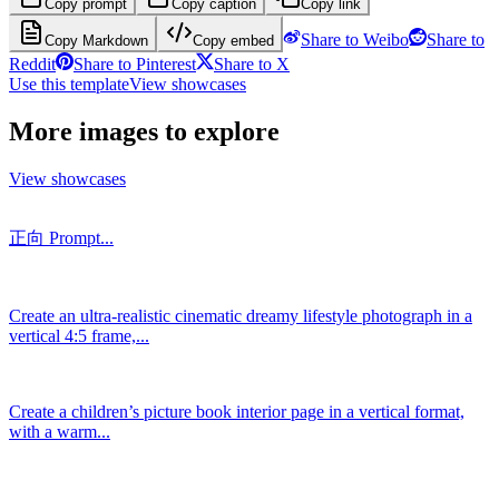
Copy prompt
Copy caption
Copy link
Share to Weibo
Share to
Copy Markdown
Copy embed
Reddit
Share to Pinterest
Share to X
Use this template
View showcases
More images to explore
View showcases
正向 Prompt...
Create an ultra-realistic cinematic dreamy lifestyle photograph in a
vertical 4:5 frame,...
Create a children’s picture book interior page in a vertical format,
with a warm...