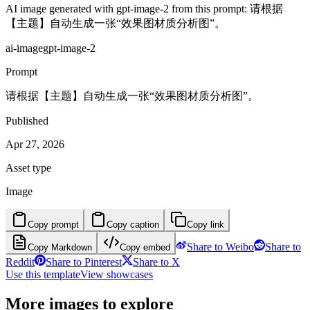
AI image generated with gpt-image-2 from this prompt: 请根据
【主题】自动生成一张“效果图材质分析图”。
ai-image
gpt-image-2
Prompt
请根据【主题】自动生成一张“效果图材质分析图”。
Published
Apr 27, 2026
Asset type
Image
Copy prompt
Copy caption
Copy link
Share to Weibo
Share to
Copy Markdown
Copy embed
Reddit
Share to Pinterest
Share to X
Use this template
View showcases
More images to explore