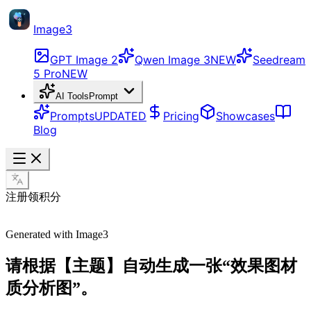
Image3
GPT Image 2
Qwen Image 3
NEW
Seedream
5 Pro
NEW
AI Tools
Prompt
Prompts
UPDATED
Pricing
Showcases
Blog
注册领积分
Generated with Image3
请根据【主题】自动生成一张“效果图材
质分析图”。