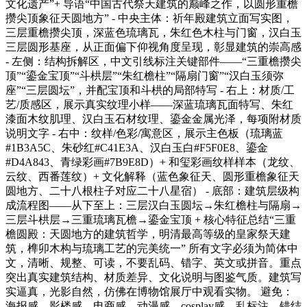
文化遗产”+ 导语“中国古代祭天建筑的巅峰之作，以圆形重檐
攒尖顶象征天圆地方” - 中央主体：祈年殿建筑立面写实图，
三层重檐攒尖顶，深蓝色琉璃瓦，朱红色木柱与门窗，汉白玉
三层圆形基座，从正面偏下仰视角度呈现，彰显建筑的崇高感
- 左侧：结构拆解区，中文引线标注关键部件——“三重檐攒尖
顶”“鎏金宝顶”“斗栱层”“朱红檐柱”“隔扇门窗”“汉白玉须弥
座”“三层圆坛”，并配宝顶和斗栱的局部特写 - 右上：材质/工
艺/质感区，展示真实纹理小样——深蓝琉璃瓦面特写、朱红
漆面木纹肌理、汉白玉石材纹理、鎏金金属光泽，每项附材质
说明文字 - 右中：纹样/色彩/寓意区，展示主色板（琉璃蓝
#1B3A5C、朱砂红#C41E3A、汉白玉白#F5F0E8、鎏金
#D4A843、青绿彩画#7B9E8D）+ 和玺彩画纹样样本（龙纹、
云纹、西番莲纹）+ 文化解释（蓝色象征天、圆形重檐象征天
圆地方、二十八根柱子对应二十八星宿） - 底部：建筑层级构
成流程图——从下至上：三层汉白玉圆坛→朱红檐柱与隔扇→
三层斗栱层→三重琉璃瓦檐→鎏金宝顶 + 核心特征总结“三重
檐圆殿：天圆地方的建筑哲学，明清最高等级的皇家祭天建
筑，榫卯木构与琉璃工艺的完美统一” 所有文字必须为简体中
文，清晰、规整、可读，不要乱码、错字、英文或拼音。重点
突出真实建筑结构、材质差异、文化说明与图鉴气质。建筑写
实逼真，光影自然，仿佛在博物馆展厅中观看实物。 避免：
海报感、影楼感、电商感、动漫感、cosplay感、乱标注、错结