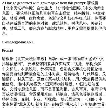
AI image generated with gpt-image-2 from this prompt: 请根据
【北京天坛祈年殿】自动生成一张“博物馆图鉴式中文拆解信
息图”。 要求整张图兼具真实写实主视觉、结构拆解、中文标
注、材质说明、纹样寓意、色彩含义和核心特征总结。你需要
自动判断最合适的主体对象、建筑结构、时代风格、关键部
件、材质工艺、颜色方案与版式结构，用户无需再提供其他信
息。...
ai-image
gpt-image-2
Prompt
请根据【北京天坛祈年殿】自动生成一张“博物馆图鉴式中文
拆解信息图”。 要求整张图兼具真实写实主视觉、结构拆解、
中文标注、材质说明、纹样寓意、色彩含义和核心特征总结。
你需要自动判断最合适的主体对象、建筑结构、时代风格、关
键部件、材质工艺、颜色方案与版式结构，用户无需再提供其
他信息。 整体风格应为：国家博物馆展板、中国古建筑图
鉴、文博专题信息图，而不是普通海报、古风写真、电商详情
页或动漫插画。背景采用米白、绢纸白、浅茶色等纸张质感，
整体高级、克制、专业、可收藏。 版式固定为： - 顶部：中
文主标题“北京天坛·祈年殿”+ 副标题“明永乐十八年始建·世界