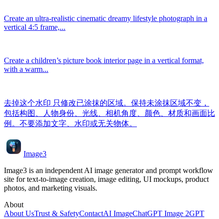
Create an ultra-realistic cinematic dreamy lifestyle photograph in a
vertical 4:5 frame,...
Create a children’s picture book interior page in a vertical format,
with a warm...
去掉这个水印 只修改已涂抹的区域。保持未涂抹区域不变，
包括构图、人物身份、光线、相机角度、颜色、材质和画面比
例。不要添加文字、水印或无关物体。
Image3
Image3 is an independent AI image generator and prompt workflow
site for text-to-image creation, image editing, UI mockups, product
photos, and marketing visuals.
About
About Us
Trust & Safety
Contact
AI Image
ChatGPT Image 2
GPT