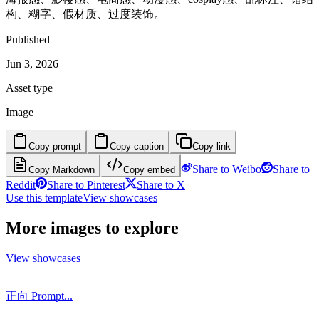
构、糊字、假材质、过度装饰。
Published
Jun 3, 2026
Asset type
Image
Copy prompt
Copy caption
Copy link
Share to Weibo
Share to
Copy Markdown
Copy embed
Reddit
Share to Pinterest
Share to X
Use this template
View showcases
More images to explore
View showcases
正向 Prompt...