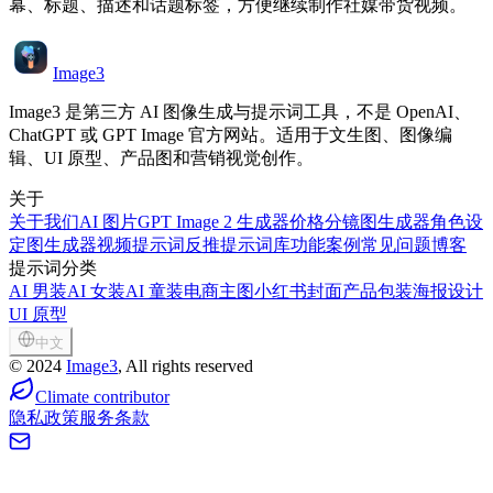
幕、标题、描述和话题标签，方便继续制作社媒带货视频。
Image3
Image3 是第三方 AI 图像生成与提示词工具，不是 OpenAI、
ChatGPT 或 GPT Image 官方网站。适用于文生图、图像编
辑、UI 原型、产品图和营销视觉创作。
关于
关于我们
AI 图片
GPT Image 2 生成器
价格
分镜图生成器
角色设
定图生成器
视频提示词反推
提示词库
功能
案例
常见问题
博客
提示词分类
AI 男装
AI 女装
AI 童装
电商主图
小红书封面
产品包装
海报设计
UI 原型
中文
©
2024
Image3
, All rights reserved
Climate contributor
隐私政策
服务条款