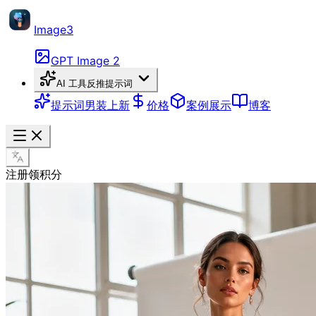
Image3
GPT Image 2
AI 工具
反推提示词
提示词
男装上新
价格
案例展示
博客
注册领积分