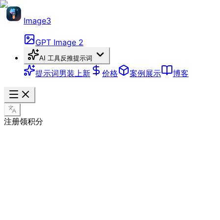
Image3
GPT Image 2
AI 工具
反推提示词
提示词
男装上新
价格
案例展示
博客
注册领积分