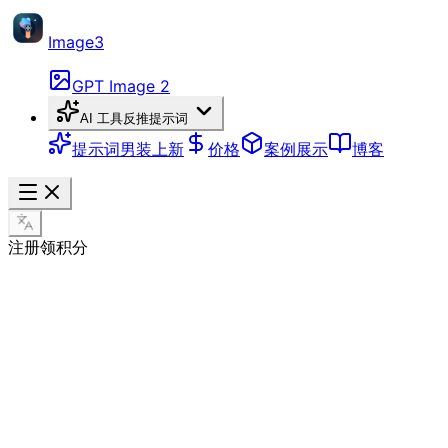
Image3
GPT Image 2
AI 工具
反推提示词
提示词
男装上新
价格
案例展示
博客
注册领积分