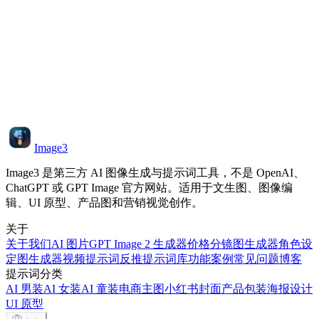
GPT Image 2 可以生成分镜图和角色设定图吗？
生成前应该在哪里查看 GPT Image 2 价格？
OpenAI image generation
developer docs
Image3
Image3 是第三方 AI 图像生成与提示词工具，不是 OpenAI、
ChatGPT 或 GPT Image 官方网站。适用于文生图、图像编
辑、UI 原型、产品图和营销视觉创作。
关于
关于我们
AI 图片
GPT Image 2 生成器
价格
分镜图生成器
角色设
定图生成器
视频提示词反推
提示词库
功能
案例
常见问题
博客
提示词分类
AI 男装
AI 女装
AI 童装
电商主图
小红书封面
产品包装
海报设计
UI 原型