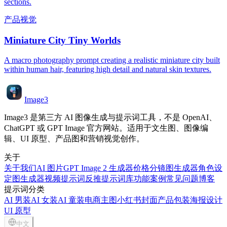
sections.
产品视觉
Miniature City Tiny Worlds
A macro photography prompt creating a realistic miniature city built
within human hair, featuring high detail and natural skin textures.
Image3
Image3 是第三方 AI 图像生成与提示词工具，不是 OpenAI、
ChatGPT 或 GPT Image 官方网站。适用于文生图、图像编
辑、UI 原型、产品图和营销视觉创作。
关于
关于我们
AI 图片
GPT Image 2 生成器
价格
分镜图生成器
角色设
定图生成器
视频提示词反推
提示词库
功能
案例
常见问题
博客
提示词分类
AI 男装
AI 女装
AI 童装
电商主图
小红书封面
产品包装
海报设计
UI 原型
中文