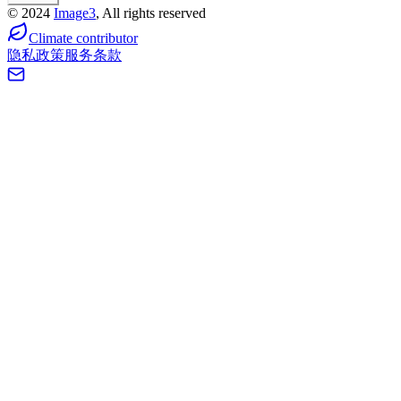
©
2024
Image3
, All rights reserved
Climate contributor
隐私政策
服务条款