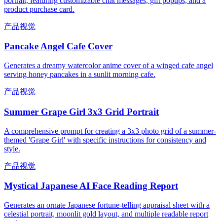
portrait, featuring customizable chat messages, gift popups, and a
product purchase card.
产品视觉
Pancake Angel Cafe Cover
Generates a dreamy watercolor anime cover of a winged cafe angel
serving honey pancakes in a sunlit morning cafe.
产品视觉
Summer Grape Girl 3x3 Grid Portrait
A comprehensive prompt for creating a 3x3 photo grid of a summer-
themed 'Grape Girl' with specific instructions for consistency and
style.
产品视觉
Mystical Japanese AI Face Reading Report
Generates an ornate Japanese fortune-telling appraisal sheet with a
celestial portrait, moonlit gold layout, and multiple readable report