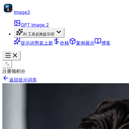
Image3
GPT Image 2
AI 工具
反推提示词
提示词
男装上新
价格
案例展示
博客
注册领积分
返回提示词库