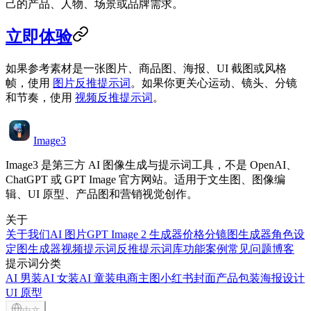
己的产品、人物、场景或品牌需求。
立即体验
如果参考素材是一张图片、商品图、海报、UI 截图或风格
帧，使用
图片反推提示词
。如果你更关心运动、镜头、分镜
和节奏，使用
视频反推提示词
。
Image3
Image3 是第三方 AI 图像生成与提示词工具，不是 OpenAI、
ChatGPT 或 GPT Image 官方网站。适用于文生图、图像编
辑、UI 原型、产品图和营销视觉创作。
关于
关于我们
AI 图片
GPT Image 2 生成器
价格
分镜图生成器
角色设
定图生成器
视频提示词反推
提示词库
功能
案例
常见问题
博客
提示词分类
AI 男装
AI 女装
AI 童装
电商主图
小红书封面
产品包装
海报设计
UI 原型
中文