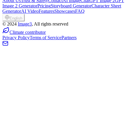
About Us
Trust & Safety
Contact
AI Image
ChatGPT Image 2
GPT
Image 2 Generator
Pricing
Storyboard Generator
Character Sheet
Generator
AI Video
Features
Showcases
FAQ
English
©
2024
Image3
, All rights reserved
Climate contributor
Privacy Policy
Terms of Service
Partners