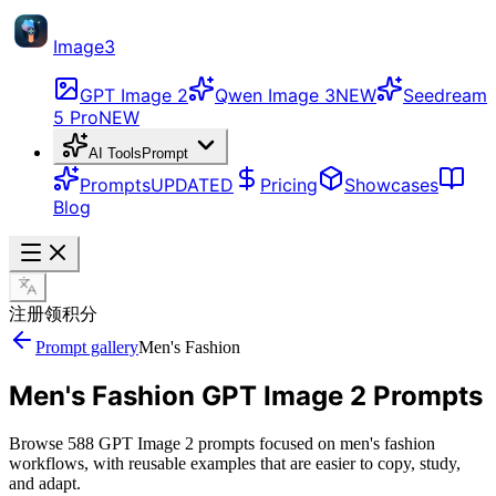
Image3
GPT Image 2
Qwen Image 3
NEW
Seedream
5 Pro
NEW
AI Tools
Prompt
Prompts
UPDATED
Pricing
Showcases
Blog
注册领积分
Prompt gallery
Men's Fashion
Men's Fashion GPT Image 2 Prompts
Browse 588 GPT Image 2 prompts focused on men's fashion
workflows, with reusable examples that are easier to copy, study,
and adapt.