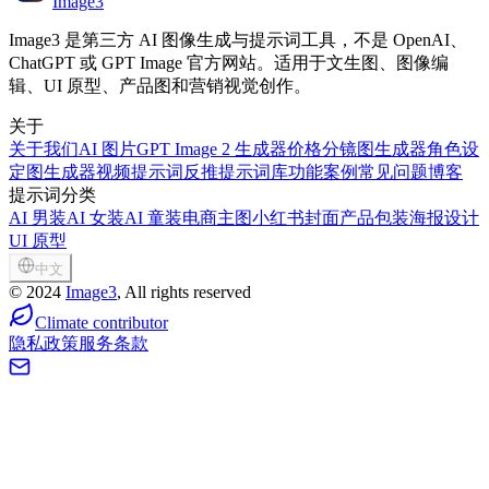
Image3
Image3 是第三方 AI 图像生成与提示词工具，不是 OpenAI、
ChatGPT 或 GPT Image 官方网站。适用于文生图、图像编
辑、UI 原型、产品图和营销视觉创作。
关于
关于我们
AI 图片
GPT Image 2 生成器
价格
分镜图生成器
角色设
定图生成器
视频提示词反推
提示词库
功能
案例
常见问题
博客
提示词分类
AI 男装
AI 女装
AI 童装
电商主图
小红书封面
产品包装
海报设计
UI 原型
中文
©
2024
Image3
, All rights reserved
Climate contributor
隐私政策
服务条款