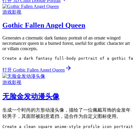
打开 3D Chibi Doodle Portrait
游戏影视
Gothic Fallen Angel Queen
Generates a cinematic dark fantasy portrait of an ornate winged
necromancer queen in a burned forest, useful for gothic character art
or villain concepts.
Create a dark fantasy full-body portrait of a gothic fa
打开 Gothic Fallen Angel Queen
游戏影视
无脸金发动漫头像
生成一个时尚的方形动漫头像，描绘了一位佩戴耳饰的金发年
轻男子，其面部被刻意遮挡，适合作为自定义图标使用。
Create a clean square anime-style profile icon portrait