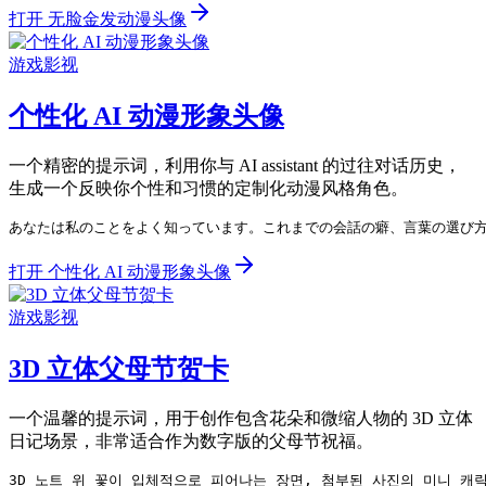
打开 无脸金发动漫头像
游戏影视
个性化 AI 动漫形象头像
一个精密的提示词，利用你与 AI assistant 的过往对话历史，
生成一个反映你个性和习惯的定制化动漫风格角色。
あなたは私のことをよく知っています。これまでの会話の癖、言葉の選び方、よく
打开 个性化 AI 动漫形象头像
游戏影视
3D 立体父母节贺卡
一个温馨的提示词，用于创作包含花朵和微缩人物的 3D 立体
日记场景，非常适合作为数字版的父母节祝福。
3D 노트 위 꽃이 입체적으로 피어나는 장면, 첨부된 사진의 미니 캐릭터들