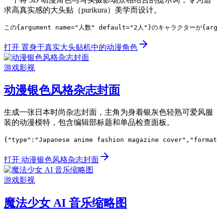
求高真实感的大头贴（purikura）美学而设计。
この{argument name="人数" default="2人"}のキャラク
打开 置身于真实大头贴机中的动漫角色
游戏影视
动漫银色风格杂志封面
生成一张日本时尚杂志封面，主角为身着银灰色轻熟可爱风服
装的动漫模特，包含编辑部标题和单品检查面板。
{"type":"Japanese anime fashion magazine cover","for
打开 动漫银色风格杂志封面
游戏影视
魔法少女 AI 音乐缩略图