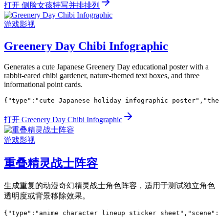
打开 侧脸女孩特写并排排列
游戏影视
Greenery Day Chibi Infographic
Generates a cute Japanese Greenery Day educational poster with a
rabbit-eared chibi gardener, nature-themed text boxes, and three
informational point cards.
{"type":"cute Japanese holiday infographic poster","the
打开 Greenery Day Chibi Infographic
游戏影视
重叠精灵战士阵容
生成重复的动漫奇幻精灵战士角色阵容，适用于测试独立角色
透明度或背景移除效果。
{"type":"anime character lineup sticker sheet","scene":