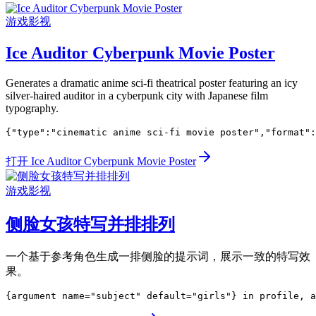
游戏影视
Ice Auditor Cyberpunk Movie Poster
Generates a dramatic anime sci-fi theatrical poster featuring an icy
silver-haired auditor in a cyberpunk city with Japanese film
typography.
{"type":"cinematic anime sci-fi movie poster","format"
打开 Ice Auditor Cyberpunk Movie Poster
游戏影视
侧脸女孩特写并排排列
一个基于参考角色生成一排侧脸的提示词，展示一致的特写效
果。
{argument name="subject" default="girls"} in profile, a